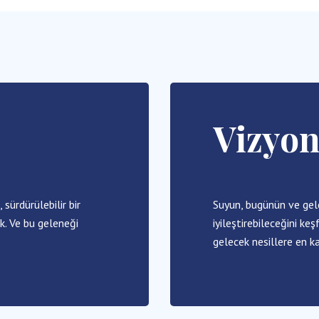
z
Vizyo
ürdürülebilir bir
Suyun, bugünün ve gele
k. Ve bu geleneği
iyileştirebileceğini k
gelecek nesillere en ka