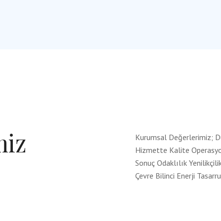
miz
Kurumsal Değerlerimiz; D
Hizmette Kalite Operasyone
Sonuç Odaklılık Yenilikçili
Çevre Bilinci Enerji Tasarr