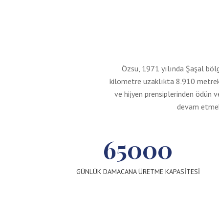
Özsu, 1971 yılında Şaşal bölg
kilometre uzaklıkta 8.910 metreka
ve hijyen prensiplerinden ödün 
devam etmekt
65000
GÜNLÜK DAMACANA ÜRETME KAPASITESI