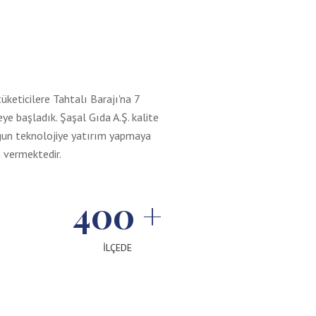
keticilere Tahtalı Barajı'na 7
e başladık. Şaşal Gıda A.Ş. kalite
ygun teknolojiye yatırım yapmaya
 vermektedir.
400
+
İLÇEDE